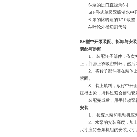
6-泵的进口直径为6寸
SH-卧式单级双吸清水中
6-泵的比转速的1/10取整
A-叶轮外径切割代号
SH型中开泵装配、拆卸与安装
装配与拆卸
1 、装配转子部件：依次将
上，并套上双吸密封环，然后
2、将转子部件装在泵体上
紧固。
3、装上填料，放好中开面
压得太紧，填料过紧会使轴套
装配完成后，用手转动泵轴
安装
1 、检査水泵和电动机应
2、水泵的安装高度，加上
尺寸应符合泵机组的安装尺寸