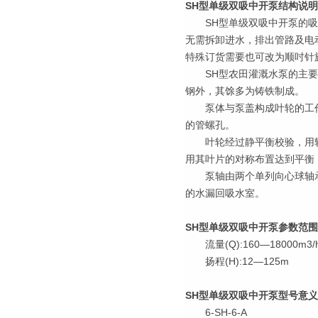
SH型单级双吸中开泵结构说
SH型单级双吸中开泵的吸入
无需拆卸进水，排出管路及电
特殊订货需要也可改为顺吋针
SH型农田灌溉水泵的主要另
钢外，其馀多为铸铁制成。
泵体与泵盖构成叶轮的工作
的管螺孔。
叶轮经过静平衡校验，用轴
用其叶片的对称布置达到平衡
泵轴由两个单列向心球轴承
的水漏回吸水室。
SH型单级双吸中开泵参数范
流量(Q):160—18000m3/
扬程(H):12—125m
SH型单级双吸中开泵型号意
6-SH-6-A